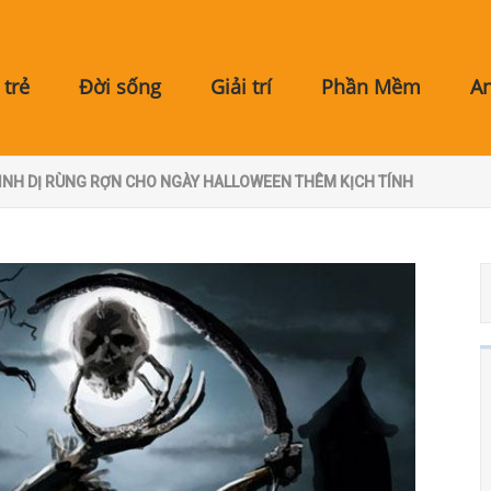
trẻ
Đời sống
Giải trí
Phần Mềm
A
LINH DỊ RÙNG RỢN CHO NGÀY HALLOWEEN THÊM KỊCH TÍNH