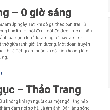
ng – 0 giờ sáng
ấm áp ngày Tết, khi cô gái theo bạn trai Từ
ong bao lì xì – một đen, một đỏ được mở ra, bầu
 cảnh báo lạnh lẽo “dù làm người hay làm ma
t thở giữa ranh giới âm dương. Một đoạn truyện
g khí lễ Tết quen thuộc và nỗi kinh hoàng tâm
lưng.
ng
Ngục – Thảo Trang
 bầu không khí rợn người của một ngôi làng hẻo
 thấm đẫm nỗi sợ hãi và ám ảnh. Dân làng sống