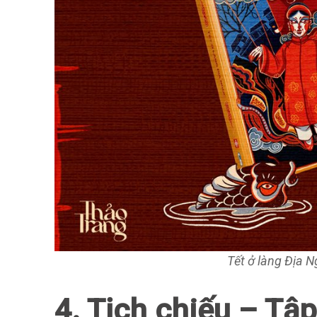
Tết ở làng Địa 
4. Tịch chiếu – Tậ