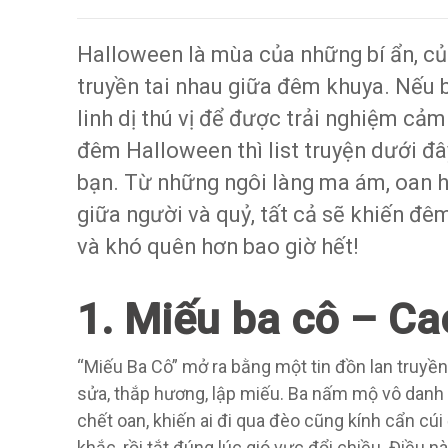
Halloween là mùa của những bí ẩn, c
truyền tai nhau giữa đêm khuya. Nếu 
linh dị thú vị để được trải nghiệm cảm
đêm Halloween thì list truyện dưới đâ
bạn. Từ những ngôi làng ma ám, oan h
giữa người và quỷ, tất cả sẽ khiến đê
và khó quên hơn bao giờ hết!
1. Miếu ba cô – C
“Miếu Ba Cô” mở ra bằng một tin đồn lan truyền, 
sửa, thắp hương, lập miếu. Ba nấm mộ vô danh
chết oan, khiến ai đi qua đèo cũng kính cẩn cú
khắc, rồi tắt đúng lúc gió vực đổi chiều. Điều n