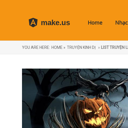
make.us
Home
Nhạc 
YOU ARE HERE:
HOME »
TRUYỆN KINH DỊ
»
LIST TRUYỆN 