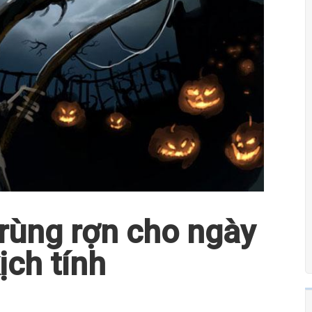
ị rùng rợn cho ngày
ịch tính