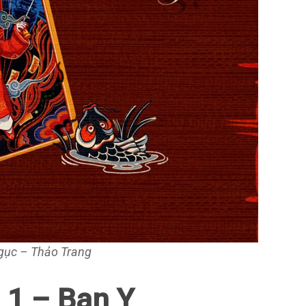
Ngục – Thảo Trang
p 1 – Ban Y