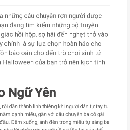
ủa những câu chuyện rợn người được
bạn đang tìm kiếm những bộ truyện
 giác hồi hộp, sợ hãi đến nghẹt thở vào
y chính là sự lựa chọn hoàn hảo cho
ồn báo oán cho đến trò chơi sinh tử
m Halloween của bạn trở nên kịch tính
ao Ngữ Yên
rồi dần thành linh thiêng khi người dân tự tay tu
 nằm cạnh miếu, gắn với câu chuyện ba cô gái
i đầu. Đêm xuống, ánh đèn trong miếu tự sáng ba
ày như lời nhắc rợn người về sự tồn tại của thế