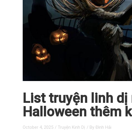
List truyện linh d
Halloween thêm k
October 4, 2025
/
Truyện Kinh Dị
/ By
Đình Hải