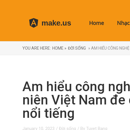
make.us
Home
Nhạc 
YOU ARE HERE:
HOME »
ĐỜI SỐNG
» AM HIỂU CÔNG NGHỆ 
Am hiểu công nghệ
niên Việt Nam đe 
nổi tiếng
January 10, 2023
/
Đời sống
/ By
Tuyet Bang