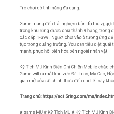
Trò chơi có tính năng đa dạng.
Game mang đến trải nghiệm bản đồ thú vị, gợi
trong khu rừng được chia thành 9 hạng, trong 
các cấp 1-399 . Người chơi vào ô tương ứng để
tục trong quảng trường. You can tiêu diệt quá
mạnh, phục hồi biến hóa bên ngoài nhân vật.
Kỳ Tích MU Kinh Điển Chi Chiến Mobile chắc c
Game will ra mắt khu vực Đài Loan, Ma Cao, Hồn
gian mở cửa sổ chính thức đến chi tiết này khô
Trang chủ: https://act.5ring.com/mu/index.ht
# game MU # Kỳ Tích MU # Kỳ Tích MU Kinh Đi