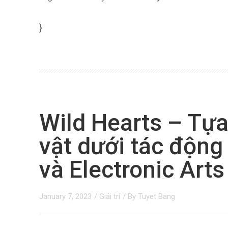
}
Wild Hearts – Tự
vật dưới tác độn
và Electronic Ar
January 7, 2023
/
Giải trí
/ By
Tuyet Bang