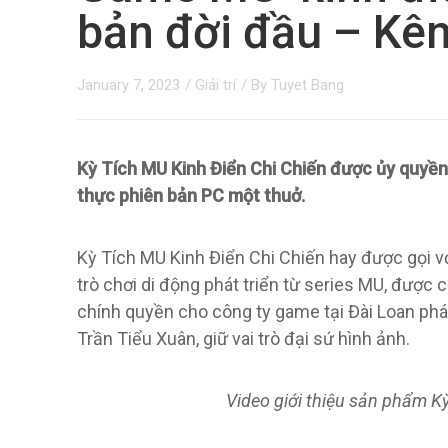
bản đời đầu – K
January 7, 2023
/
Giải trí
/ By
Tuyet Bang
Kỳ Tích MU Kinh Điển Chi Chiến được ủy quyề
thực phiên bản PC một thuở.
Kỳ Tích MU Kinh Điển Chi Chiến hay được gọi với
trò chơi di động phát triển từ series MU, đượ
chính quyền cho công ty game tại Đài Loan phá
Trần Tiểu Xuân, giữ vai trò đại sứ hình ảnh.
Video giới thiệu sản phẩm Kỳ