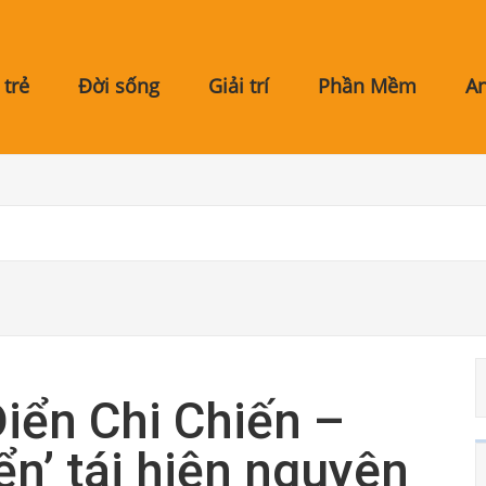
trẻ
Đời sống
Giải trí
Phần Mềm
A
iển Chi Chiến –
n’ tái hiện nguyên