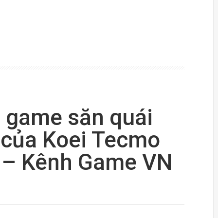
a game săn quái
g của Koei Tecmo
ts – Kênh Game VN