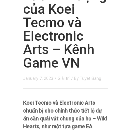
của Koei
Tecmo và
Electronic
Arts – Kênh
Game VN
January 7, 2023
/
Giải trí
/ By
Tuyet Bang
Koei Tecmo và Electronic Arts
chuẩn bị cho chính thức tiết lộ dự
án săn quái vật chung của họ – Wild
Hearts, như một tựa game EA