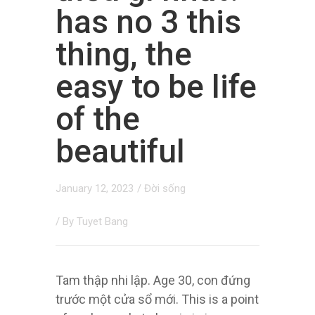
has no 3 this
thing, the
easy to be life
of the
beautiful
January 12, 2023
/
Đời sống
/ By
Tuyet Bang
Tam thập nhi lập. Age 30, con đứng
trước một cửa sổ mới. This is a point