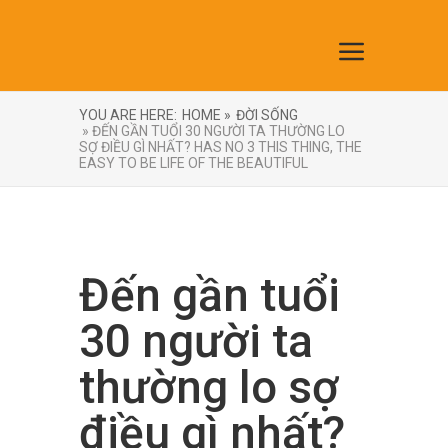
YOU ARE HERE:
HOME »
ĐỜI SỐNG
» ĐẾN GẦN TUỔI 30 NGƯỜI TA THƯỜNG LO
SỢ ĐIỀU GÌ NHẤT? HAS NO 3 THIS THING, THE
EASY TO BE LIFE OF THE BEAUTIFUL
Đến gần tuổi
30 người ta
thường lo sợ
điều gì nhất?