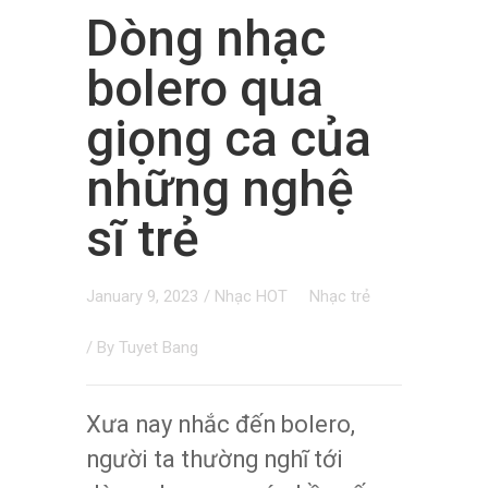
Dòng nhạc
bolero qua
giọng ca của
những nghệ
sĩ trẻ
January 9, 2023
/
Nhạc HOT
Nhạc trẻ
/ By
Tuyet Bang
Xưa nay nhắc đến bolero,
người ta thường nghĩ tới