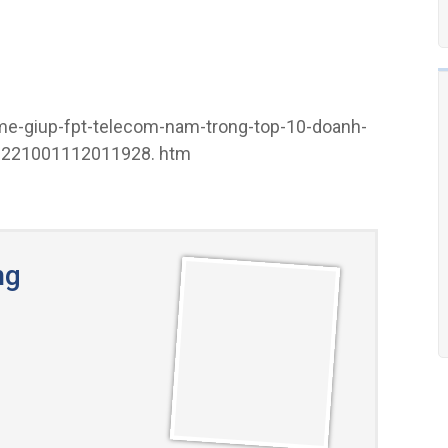
ome-giup-fpt-telecom-nam-trong-top-10-doanh-
20221001112011928. htm
ng