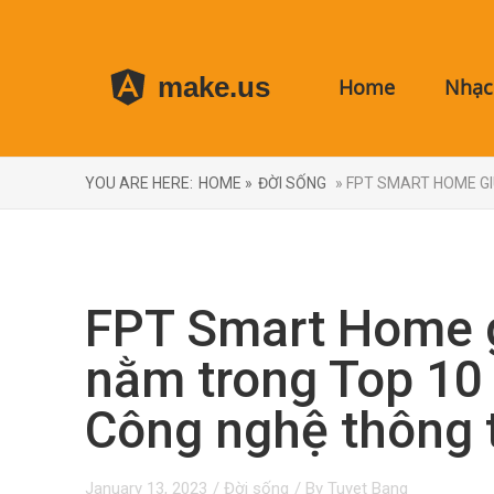
make.us
Home
Nhạc 
YOU ARE HERE:
HOME »
ĐỜI SỐNG
» FPT SMART HOME GI
FPT Smart Home 
nằm trong Top 10
Công nghệ thông 
January 13, 2023
/
Đời sống
/ By
Tuyet Bang