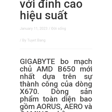
với đỉnh cao
hiệu suất
January 11, 2023
/
Đời sống
/ By
Tuyet Bang
GIGABYTE bo mạch
chủ AMD B650 mới
nhất dựa trên sự
thành công của dòng
X670. Dòng sản
phẩm toàn diện bao
gồm AORUS, AERO và