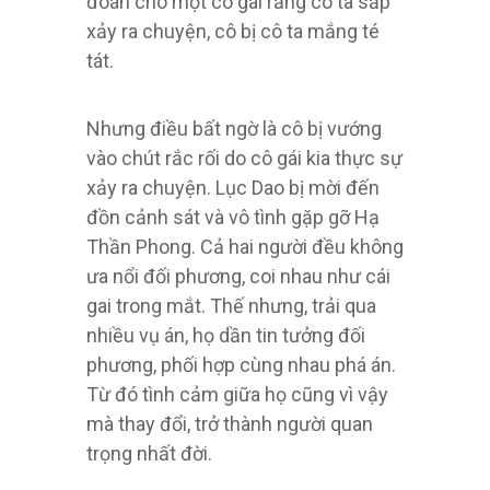
đoán cho một cô gái rằng cô ta sắp
xảy ra chuyện, cô bị cô ta mắng té
tát.
Nhưng điều bất ngờ là cô bị vướng
vào chút rắc rối do cô gái kia thực sự
xảy ra chuyện. Lục Dao bị mời đến
đồn cảnh sát và vô tình gặp gỡ Hạ
Thần Phong. Cả hai người đều không
ưa nổi đối phương, coi nhau như cái
gai trong mắt. Thế nhưng, trải qua
nhiều vụ án, họ dần tin tưởng đối
phương, phối hợp cùng nhau phá án.
Từ đó tình cảm giữa họ cũng vì vậy
mà thay đổi, trở thành người quan
trọng nhất đời.