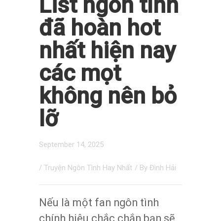
List ngôn tình
đã hoàn hot
nhất hiện nay
các mọt
không nên bỏ
lỡ
September 14, 2025
/
Truyện Ngôn Tình Hay Nhất
/ By
Đình Hải
Nếu là một fan ngôn tình
chính hiệu chắc chắn bạn sẽ