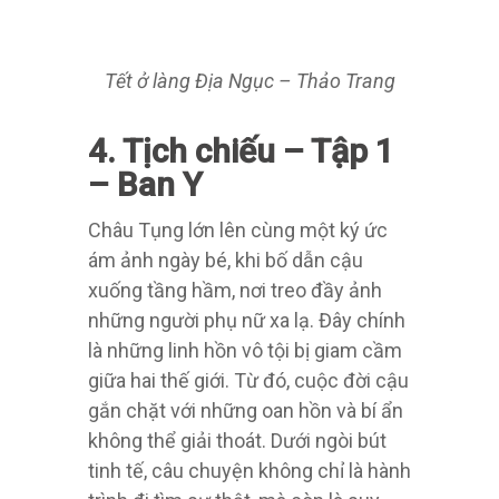
Tết ở làng Địa Ngục – Thảo Trang
4. Tịch chiếu – Tập 1
– Ban Y
Châu Tụng lớn lên cùng một ký ức
ám ảnh ngày bé, khi bố dẫn cậu
xuống tầng hầm, nơi treo đầy ảnh
những người phụ nữ xa lạ. Đây chính
là những linh hồn vô tội bị giam cầm
giữa hai thế giới. Từ đó, cuộc đời cậu
gắn chặt với những oan hồn và bí ẩn
không thể giải thoát. Dưới ngòi bút
tinh tế, câu chuyện không chỉ là hành
trình đi tìm sự thật, mà còn là suy
ngẫm sâu sắc về gánh nặng và sự
trống rỗng của kiếp người. Hai nhân