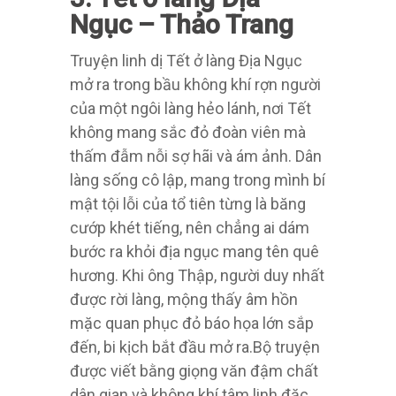
Ngục – Thảo Trang
Truyện linh dị Tết ở làng Địa Ngục
mở ra trong bầu không khí rợn người
của một ngôi làng hẻo lánh, nơi Tết
không mang sắc đỏ đoàn viên mà
thấm đẫm nỗi sợ hãi và ám ảnh. Dân
làng sống cô lập, mang trong mình bí
mật tội lỗi của tổ tiên từng là băng
cướp khét tiếng, nên chẳng ai dám
bước ra khỏi địa ngục mang tên quê
hương. Khi ông Thập, người duy nhất
được rời làng, mộng thấy âm hồn
mặc quan phục đỏ báo họa lớn sắp
đến, bi kịch bắt đầu mở ra.Bộ truyện
được viết bằng giọng văn đậm chất
dân gian và không khí tâm linh đặc