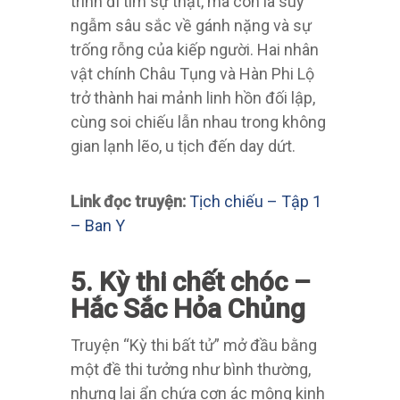
vật chính Châu Tụng và Hàn Phi Lộ
trở thành hai mảnh linh hồn đối lập,
cùng soi chiếu lẫn nhau trong không
gian lạnh lẽo, u tịch đến day dứt.
Link đọc truyện:
Tịch chiếu – Tập 1
– Ban Y
5. Kỳ thi chết chóc –
Hắc Sắc Hỏa Chủng
Truyện “Kỳ thi bất tử” mở đầu bằng
một đề thi tưởng như bình thường,
nhưng lại ẩn chứa cơn ác mộng kinh
hoàng với câu hỏi: “Bạn có muốn
được bất tử không?”. Những thí sinh