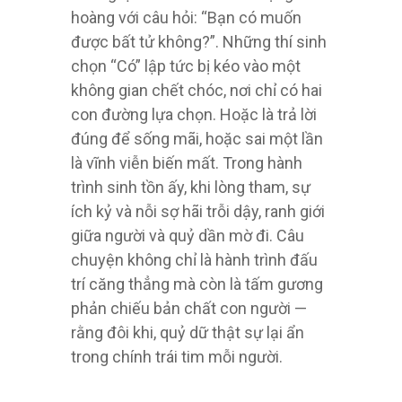
chọn “Có” lập tức bị kéo vào một
không gian chết chóc, nơi chỉ có hai
con đường lựa chọn. Hoặc là trả lời
đúng để sống mãi, hoặc sai một lần
là vĩnh viễn biến mất. Trong hành
trình sinh tồn ấy, khi lòng tham, sự
ích kỷ và nỗi sợ hãi trỗi dậy, ranh giới
giữa người và quỷ dần mờ đi. Câu
chuyện không chỉ là hành trình đấu
trí căng thẳng mà còn là tấm gương
phản chiếu bản chất con người —
rằng đôi khi, quỷ dữ thật sự lại ẩn
trong chính trái tim mỗi người.
Link đọc truyện:
Kỳ thi chết chóc –
Hắc Sắc Hỏa Chủng