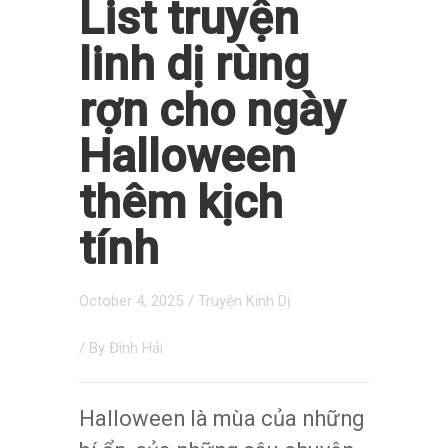
List truyện
linh dị rùng
rợn cho ngày
Halloween
thêm kịch
tính
October 4, 2025
/
Truyện Kinh Dị
/ By
Đình Hải
Halloween là mùa của những