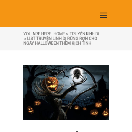
YOU ARE HERE:
HOME »
TRUYỆN KINH DỊ
»
LIST TRUYỆN LINH DỊ RÙNG RỢN CHO
NGÀY HALLOWEEN THÊM KỊCH TÍNH