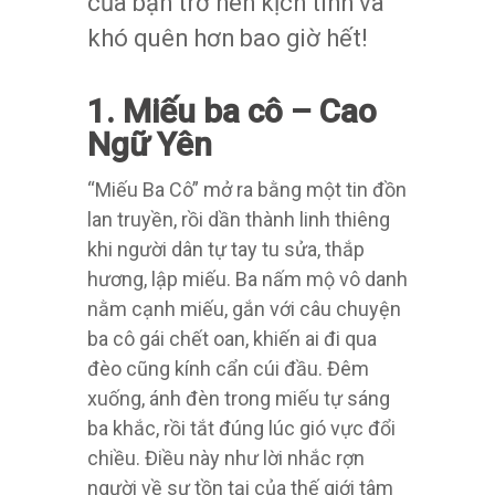
của bạn trở nên kịch tính và
khó quên hơn bao giờ hết!
1. Miếu ba cô – Cao
Ngữ Yên
“Miếu Ba Cô” mở ra bằng một tin đồn
lan truyền, rồi dần thành linh thiêng
khi người dân tự tay tu sửa, thắp
hương, lập miếu. Ba nấm mộ vô danh
nằm cạnh miếu, gắn với câu chuyện
ba cô gái chết oan, khiến ai đi qua
đèo cũng kính cẩn cúi đầu. Đêm
xuống, ánh đèn trong miếu tự sáng
ba khắc, rồi tắt đúng lúc gió vực đổi
chiều. Điều này như lời nhắc rợn
người về sự tồn tại của thế giới tâm