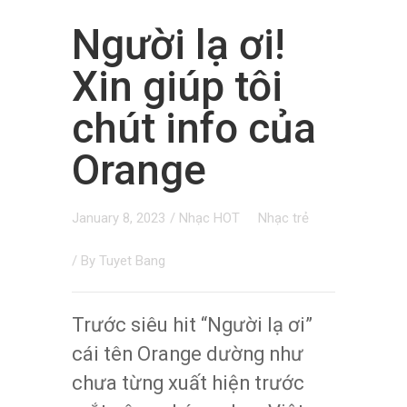
Người lạ ơi!
Xin giúp tôi
chút info của
Orange
January 8, 2023
/
Nhạc HOT
Nhạc trẻ
/ By
Tuyet Bang
Trước siêu hit “Người lạ ơi”
cái tên Orange dường như
chưa từng xuất hiện trước