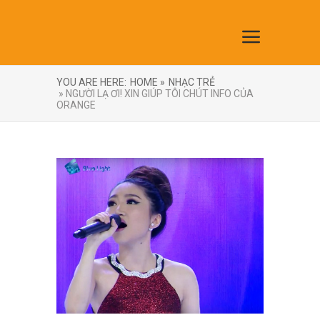
YOU ARE HERE:
HOME »
NHẠC TRẺ
» NGƯỜI LẠ ƠI! XIN GIÚP TÔI CHÚT INFO CỦA
ORANGE