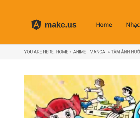
make.us
Home
Nhạc 
YOU ARE HERE:
HOME »
ANIME - MANGA
»
TẦM ẢNH HƯỞ