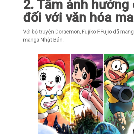
2. Tầm ảnh hưởng c
đối với văn hóa m
Với bộ truyện Doraemon, Fujiko F.Fujio đã man
manga Nhật Bản.