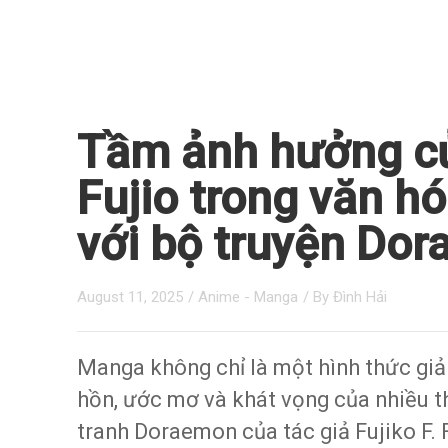
Tầm ảnh hưởng của
Fujio trong văn 
với bộ truyện Do
August 11, 2025
/
Anime - Manga
/ By
Đình Hải
Manga không chỉ là một hình thức giải
hồn, ước mơ và khát vọng của nhiều t
tranh Doraemon của tác giả Fujiko F. F