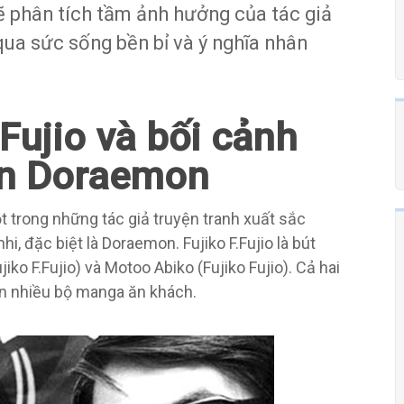
ẽ phân tích tầm ảnh hưởng của tác giả
ua sức sống bền bỉ và ý nghĩa nhân
 Fujio và bối cảnh
yện Doraemon
t trong những tác giả truyện tranh xuất sắc
i, đặc biệt là Doraemon. Fujiko F.Fujio là bút
iko F.Fujio) và Motoo Abiko (Fujiko Fujio). Cả hai
ên nhiều bộ manga ăn khách.