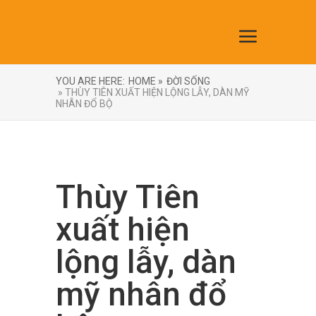
YOU ARE HERE:
HOME »
ĐỜI SỐNG
» THÙY TIÊN XUẤT HIỆN LỘNG LẪY, DÀN MỸ
NHÂN ĐỔ BỘ
Thùy Tiên
xuất hiện
lộng lẫy, dàn
mỹ nhân đổ