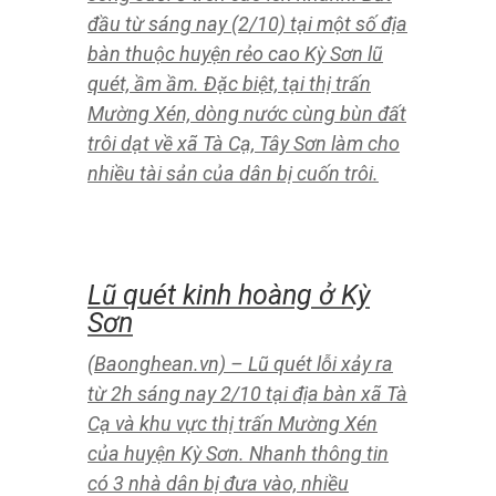
Liệu xe điện có chạy
không?
Khi so sánh nhanh với xe hơi, xe điện
nhìn chung có nhiều điểm ưu tiên
hơn. Tuy nhiên, nhiều người đặt câu
hỏi thời gian sử dụng xe điện có thể
kéo dài như xe hơi hay không. Bài
viết dưới đây sẽ trả lời câu hỏi này.
Lũy quét ầm ầm qua thị
trấn Mường Xén