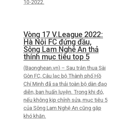
với dân xã Tà Cạ (Kỳ Sơn), đồng bào
dân tộc ở đây chia sẻ những mất
mát và giúp đỡ lẫn nhau sửa sang
nhà cửa, thu dọn vệ sinh …
Bản tan hoang sau lũ dữ ở
Kỳ Sơn
(Baonghean.vn) – Chỉ sau một đêm,
nhà cửa, nhà cải của dân ở nhiều
làng quê ở huyện Kỳ Sơn bị lũ lụt, sụp
đổ hoặc cuốn trôi …