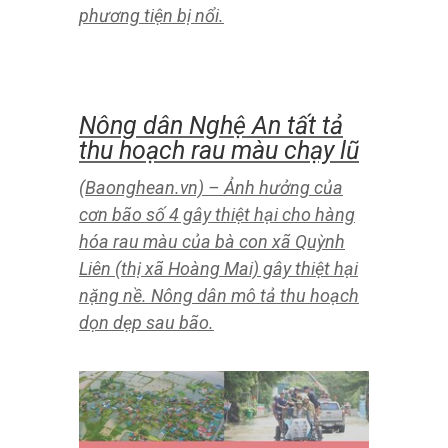
(Baonghean.vn) – Các đợt mưa lớn
trong những ngày vừa qua cho nước
sông suối ở trên cao lên nhanh. Bắt
đầu từ sáng nay (2/10) tại một số địa
bàn thuộc huyện rẻo cao Kỳ Sơn lũ
quét, ầm ầm. Đặc biệt, tại thị trấn
Mường Xén, dòng nước cùng bùn đất
trôi dạt về xã Tà Cạ, Tây Sơn làm cho
nhiều tài sản của dân bị cuốn trôi.
Lũ quét kinh hoàng ở Kỳ
Sơn
(Baonghean.vn) – Lũ quét lỗi xảy ra
từ 2h sáng nay 2/10 tại địa bàn xã Tà