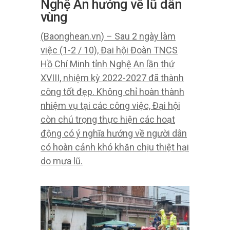
Nghệ An hướng về lũ dân
vùng
(Baonghean.vn) – Sau 2 ngày làm
việc (1-2 / 10), Đại hội Đoàn TNCS
Hồ Chí Minh tỉnh Nghệ An lần thứ
XVIII, nhiệm kỳ 2022-2027 đã thành
công tốt đẹp. Không chỉ hoàn thành
nhiệm vụ tại các công việc, Đại hội
còn chú trọng thực hiện các hoạt
động có ý nghĩa hướng về người dân
có hoàn cảnh khó khăn chịu thiệt hại
do mưa lũ.