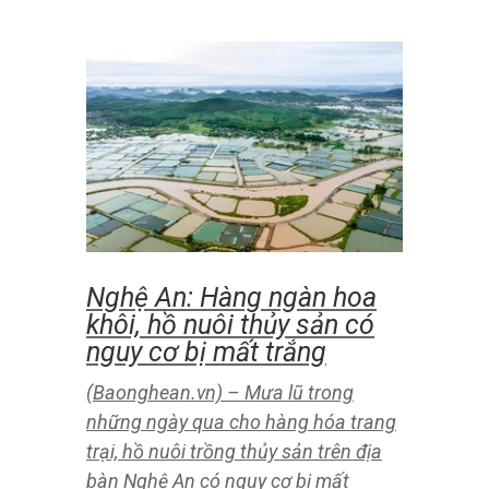
UBND tỉnh trả lời kiến ​​nghị
cử tri Nghi Lộc về Khu tân
đậu, hậu cần nghề cá và
khu nuôi trồng thủy sản tại
núi Rồng
(Baonghean.vn) – Cử tri xã Nghi
Thiết, huyện Nghi Lộc kiến ​​nghị đầu