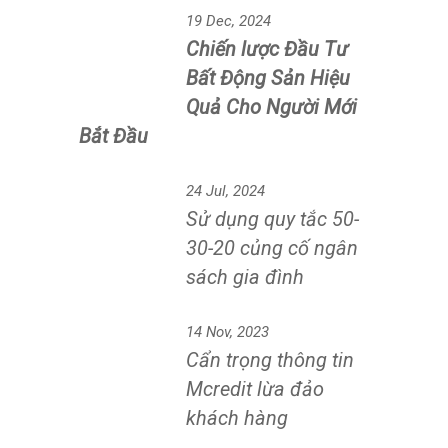
Related Posts
21 Jul, 2025
Tổng thống Mỹ ký
Genius Act: Những
kỳ vọng về Luật tiền
số trong bối cảnh kinh tế Mỹ hiện
tại
13 Jan, 2025
Doanh Nghiệp Liên
Quan ‘Đại Gia Kim