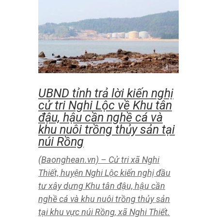
Bão ra… hồn bão
(Baonghean.vn) – Bão là hiện tượng
của nguy cơ đặc biệt thời tiết. Tuy
nhiên, ngoài cơn bão nhiệt thì thấy có
những cơn bão khác như bão tuyết,
bão cát, bão bụi … Và hiện tại là bão
giá, bão mạng và tất cả chúng ta đều
có cả cơn bão. Life prefix…