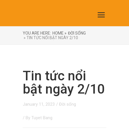
YOU ARE HERE:
HOME »
ĐỜI SỐNG
» TIN TỨC NỔI BẬT NGÀY 2/10
Tin tức nổi
bật ngày 2/10
January 11, 2023
/
Đời sống
/ By
Tuyet Bang