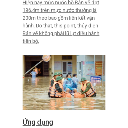
Hiện nay mức nước hồ Bản vẽ đạt
196,4m trên mực nước thường là
200m theo bao gồm liên kết vận
hành. Do that, this point, thủy điện
Bản vẽ không phải lũ lụt điều hành
tiến bộ.
Ứng dụng