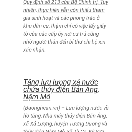
(Baonghean.vn) – Sau khi trao quà
hỗ trợ 50 triệu đồng đến hai hộ gia
đình đặc biệt khó khăn ở huyện Nam
Đàn và Hưng Nguyên trong chiều
1/10, mọi người hãy về nhưng vẫn
còn mãi về sau. tai nghe gì cũng
thấy. Mong sao, sự hỗ trợ của những
tấm lòng chia sẻ sẽ góp thêm niềm
tin, sự hỗ trợ của các thành viên
trong gia đình sẽ tiếp tục công ty
vàng trước cơn bão của cuộc đời.
To be the fuller to make up
to.
(Baonghean.vn) – Trách nhiệm,