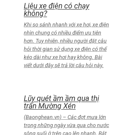
hồ tăng, Nhà máy thủy điện Bản Áng,
xã Xá Lượng, huyện Tương Dương và
thủy điện Nậm Mô, xã Tà Cạ, Kỳ Sơn
dự kiến ​​lưu lượng xả nước từ 12 giờ
15 phút ngày hôm nay 2/10.
Quỳ Châu báo lỗi gia cố
đập thủy lợi ngay trong
đêm
(Baonghean.vn) – Trước nguy cơ đập
Khe Chuối tại bản Bình 2, xã Châu
Bình (Quỳ Châu), chính quyền địa
phương phải huy động người dân và
phương tiện gia cố ngay trong đêm.