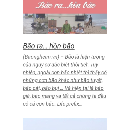
Cạ và khu vực thị trấn Mường Xén
của huyện Kỳ Sơn. Nhanh thông tin
có 3 nhà dân bị đưa vào, nhiều
phương tiện bị nổi.
Nông dân Nghệ An tất tả
thu hoạch rau màu chạy lũ
(Baonghean.vn) – Ảnh hưởng của
cơn bão số 4 gây thiệt hại cho hàng
hóa rau màu của bà con xã Quỳnh
Liên (thị xã Hoàng Mai) gây thiệt hại
nặng nề. Nông dân mô tả thu hoạch
dọn dẹp sau bão.