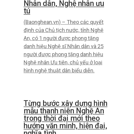
khó khăn.
Cậu bé ‘hạt tiêu’ và trình
điều hành chinh phục
nhiều môn học
(Baonghean.vn) – Chắc chắn sẽ rất
nhiều người bất ngờ trước tác phẩm
ấn tượng bảng của Phạm Thạch
Tùng. Linh thú hơn cả những thành
phần chính là câu chuyện sau những
tấm huy chương.