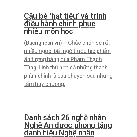
Số 13337 ngày 2-10-2022
(Baonghean.vn) – Số 13337 ngày 2-
10-2022.
Vòng 17 V.League 2022:
Hà Nội FC đứng đầu,
Sông Lam Nghệ An thả
thính mục tiêu top 5
(Baonghean.vn) – Sau trận thua Sài
Gòn FC, Câu lạc bộ Thành phố Hồ
Chí Minh đã sa thải toàn bộ dàn đạo
diễn, ban huấn luyện. Trong khi đó,
nếu không kịp chỉnh sửa, mục tiêu 5
của Sông Lam Nghệ An cũng gặp