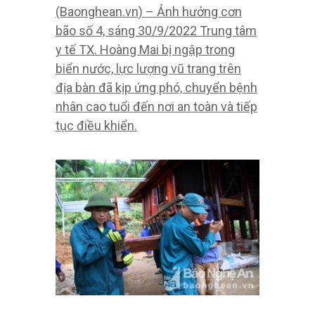
(Baonghean.vn) – Ảnh hưởng cơn
bão số 4, sáng 30/9/2022 Trung tâm
y tế TX. Hoàng Mai bị ngập trong
biển nước, lực lượng vũ trang trên
địa bàn đã kịp ứng phó, chuyển bệnh
nhân cao tuổi đến nơi an toàn và tiếp
tục điều khiển.