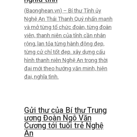
Danh sách 26 nghệ nhân
Nghệ An được phong tặng
danh hiệu Nghệ nhân
Nhân dân, Nghệ nhân ưu
tú
(Baonghean.vn) – Theo các quyết
định của Chủ tịch nước, tỉnh Nghệ
An, có 1 người được phong tặng
danh hiệu Nghệ sĩ Nhân dân và 25
người được phong tặng danh hiệu
Nghệ nhân Ưu tiên, chủ yếu ở loại
hình nghệ thuật dân biểu diễn.
Từng bước xây dựng hình
mẫu thanh niên Nghệ An