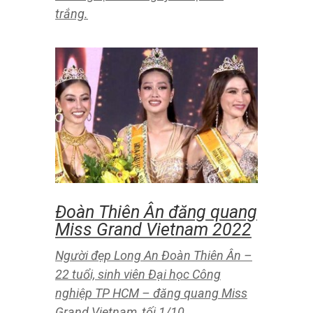
tư xây dựng Khu tân đậu, hậu cần
nghề cá và khu nuôi trồng thủy sản
tại khu vực núi Rồng, xã Nghi Thiết.
Nghệ An: Hàng ngàn hoa
khôi, hồ nuôi thủy sản có
nguy cơ bị mất trắng
(Baonghean.vn) – Mưa lũ trong