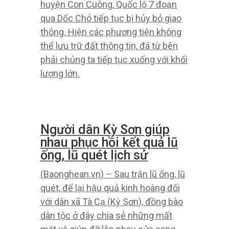
Dốc chó bóc phốt, Quốc lộ
7 tiếp tục chia cắt
(Baonghean.vn) – Do ảnh hưởng
hoàn toàn bão số 4 gây mưa lớn ở
huyện Con Cuông, Quốc lộ 7 đoạn
qua Dốc Chó tiếp tục bị hủy bỏ giao
thông. Hiện các phương tiện không
thể lưu trữ đất thông tin, đá từ bên