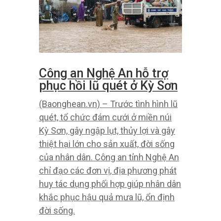
Công an Nghệ An hỗ trợ
phục hồi lũ quét ở Kỳ Sơn
(Baonghean.vn) – Trước tình hình lũ
quét, tổ chức đám cưới ở miền núi
Kỳ Sơn, gây ngập lụt, thủy lợi và gây
thiệt hại lớn cho sản xuất, đời sống
của nhân dân. Công an tỉnh Nghệ An
chỉ đạo các đơn vị, địa phương phát
huy tác dụng phối hợp giúp nhân dân
khắc phục hậu quả mưa lũ, ổn định
đời sống.