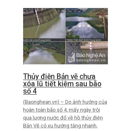
Thủy điện Bản vẽ chưa
xóa lũ tiết kiệm sau bão
số 4
(Baonghean.vn) – Do ảnh hưởng của
hoàn toàn bão số 4, mấy ngày trôi
qua lượng nước đổ về hồ thủy điện
Bản Vẽ có xu hướng tăng nhanh.