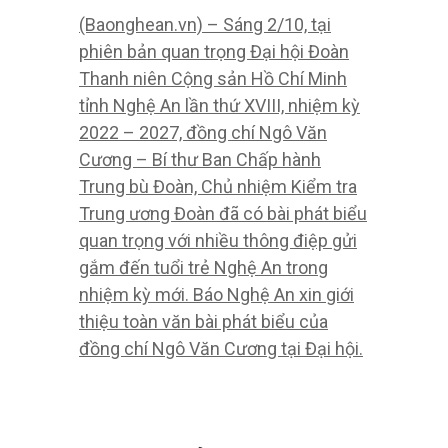
trong thời đại mới theo
hướng văn minh, hiện đại,
nghĩa tình
(Baonghean.vn) – Bí thư Tỉnh ủy
Nghệ An Thái Thanh Quý nhấn mạnh
và mở từng tổ chức đoàn, từng đoàn
viên, thanh niên của tỉnh cần nhân
rộng, lan tỏa từng hành động đẹp,
từng cử chỉ tốt đẹp. xây dựng cấu
hình thanh niên Nghệ An trong thời
đại mới theo hướng văn minh, hiện
đại, nghĩa tình.
Gửi thư của Bí thư Trung