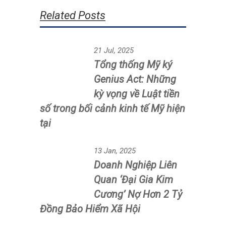
22 tuổi, sinh viên Đại học Công
nghiệp TP HCM – đăng quang Miss
Grand Vietnam, tối 1/10.
Post Views:
742
About the Author
Tuyet Bang