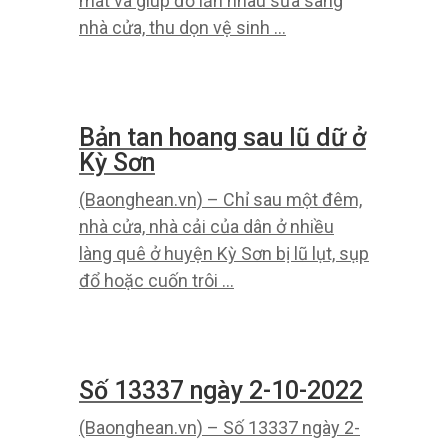
phải chúng ta tiếp tục xuống với khối
lượng lớn.
Người dân Kỳ Sơn giúp
nhau phục hồi kết quả lũ
ống, lũ quét lịch sử
(Baonghean.vn) – Sau trận lũ ống, lũ
quét, để lại hậu quả kinh hoàng đối