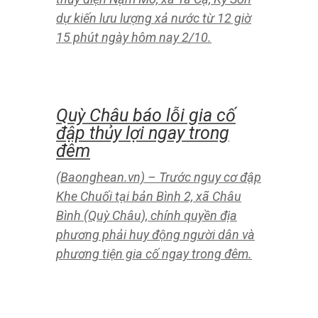
nhiệm vụ của đơn vị đang ở nơi cư trú
được cụ thể hóa bằng 7 nhiệm vụ tại
Quy định số 213 của Bộ Chính trị. Tuy
nhiên, thực hiện vẫn còn thiếu tham
gia sinh hoạt và các phong trào ở
khu dân cư, thậm chí có việc lấy giấy
tờ của các cấp ủy nơi cư trú cũng
nhờ người thân đến bí thư chi bộ xin
xác nhận.
Tăng lưu lượng xả nước
chứa thủy điện Bản Ang,
Nậm Mô
(Baonghean.vn) – Lưu lượng nước về