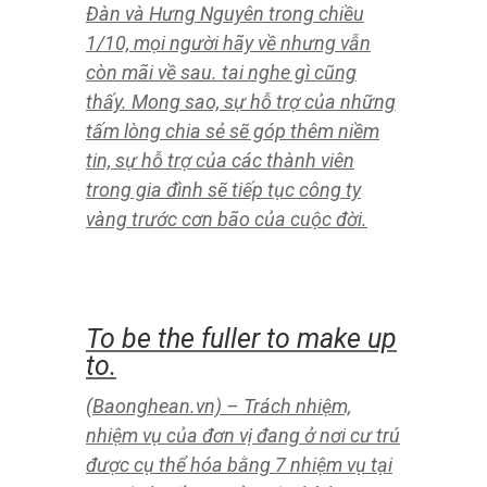
Có người tử vong trong lũ
ống, lũ quét ở Kỳ Sơn
(Baonghean.vn) – Theo thông tin
ban đầu từ lãnh đạo huyện Kỳ Sơn và
xã Tà Cạ, lũ ống, lũ quét kinh hoàng
thấy có 1 cháu bé tử vong, nhiều ngôi
nhà , tài sản của dân cuốn trôi, ngập
nước.
Sẻ chia với những khó
khăn gia đình đặc biệt