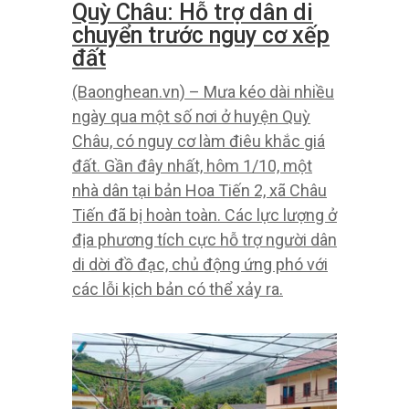
Quỳ Châu: Hỗ trợ dân di
chuyển trước nguy cơ xếp
đất
(Baonghean.vn) – Mưa kéo dài nhiều
ngày qua một số nơi ở huyện Quỳ
Châu, có nguy cơ làm điêu khắc giá
đất. Gần đây nhất, hôm 1/10, một
nhà dân tại bản Hoa Tiến 2, xã Châu
Tiến đã bị hoàn toàn. Các lực lượng ở
địa phương tích cực hỗ trợ người dân
di dời đồ đạc, chủ động ứng phó với
các lỗi kịch bản có thể xảy ra.