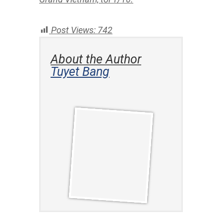
những ngày qua cho hàng hóa trang
trại, hồ nuôi trồng thủy sản trên địa
bàn Nghệ An có nguy cơ bị mất
trắng.
Đoàn Thiên Ân đăng quang
Miss Grand Vietnam 2022
Người đẹp Long An Đoàn Thiên Ân –