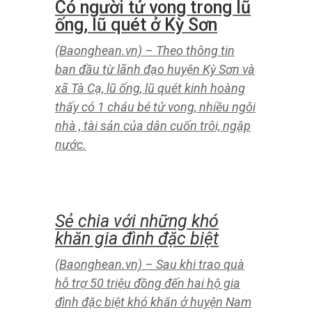
ương Đoàn Ngô Văn
Cương tới tuổi trẻ Nghệ
An
(Baonghean.vn) – Sáng 2/10, tại
phiên bản quan trọng Đại hội Đoàn
Thanh niên Cộng sản Hồ Chí Minh
tỉnh Nghệ An lần thứ XVIII, nhiệm kỳ
2022 – 2027, đồng chí Ngô Văn
Cương – Bí thư Ban Chấp hành
Trung bù Đoàn, Chủ nhiệm Kiểm tra
Trung ương Đoàn đã có bài phát biểu
quan trọng với nhiều thông điệp gửi
gắm đến tuổi trẻ Nghệ An trong
nhiệm kỳ mới. Báo Nghệ An xin giới
thiệu toàn văn bài phát biểu của
đồng chí Ngô Văn Cương tại Đại hội.