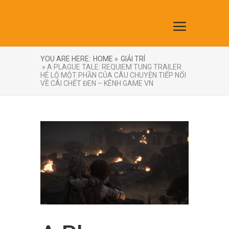
YOU ARE HERE:
HOME »
GIẢI TRÍ
» A PLAGUE TALE: REQUIEM TUNG TRAILER
HÉ LỘ MỘT PHẦN CỦA CÂU CHUYỆN TIẾP NỐI
VỀ CÁI CHẾT ĐEN – KÊNH GAME VN